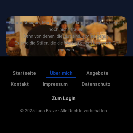
Meine Mission:
Menschen eine Stimme zu geben, die sich
noch nicht trauen.
Denn von denen, die laut sind, gibt es genug.
Es sind die Stillen, die die Welt zu einem besseren Ort
machen.
Startseite
Über mich
Angebote
Kontakt
Impressum
Datenschutz
Zum Login
© 2025 Luca Brave · Alle Rechte vorbehalten